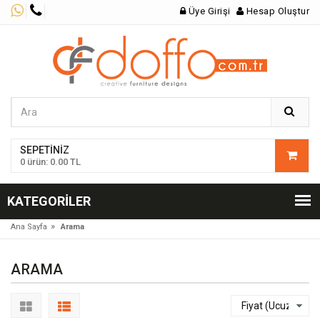
Üye Girişi
Hesap Oluştur
SEPETINIZ
0 ürün: 0.00 TL
KATEGORILER
»
Ana Sayfa
Arama
ARAMA