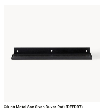
Çıkıntı Metal Sac Siyah Duvar Rafı (DFFDR7)