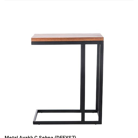
Metal Ayaklı C Sehpa (DFFYS7)