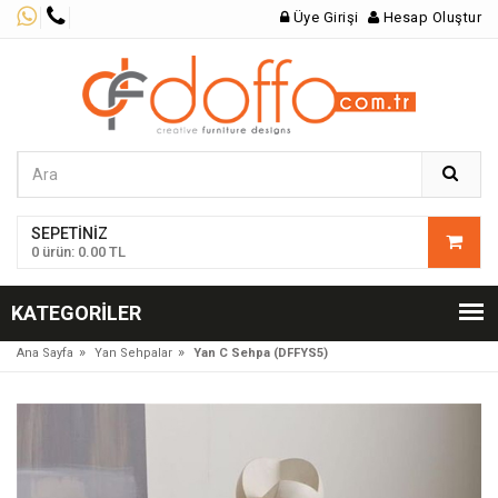
Üye Girişi
Hesap Oluştur
SEPETINIZ
0 ürün: 0.00 TL
KATEGORILER
»
»
Ana Sayfa
Yan Sehpalar
Yan C Sehpa (DFFYS5)