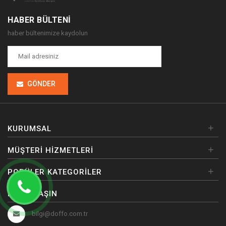
HABER BÜLTENI
haber bültenimize kaydolun
GÖNDER
+
KURUMSAL
+
MÜŞTERI HIZMETLERI
+
POPÜLER KATEGORILER
BIZE ULAŞIN
bilgi@doffo.com.tr