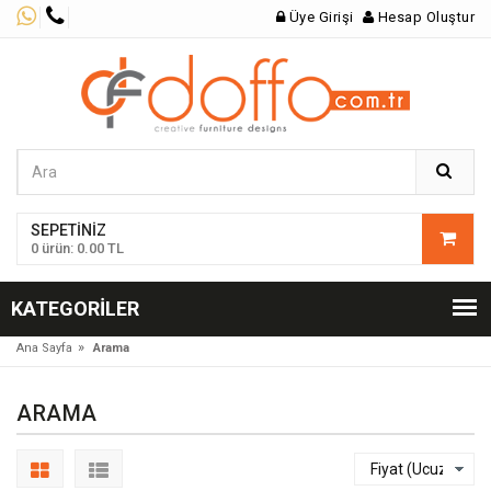
Üye Girişi
Hesap Oluştur
SEPETINIZ
0 ürün: 0.00 TL
KATEGORILER
»
Ana Sayfa
Arama
ARAMA