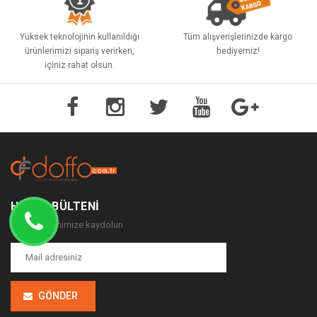
Yüksek teknolojinin kullanıldığı
Tüm alışverişlerinizde kargo
ürünlerimizi sipariş verirken,
hediyemiz!
içiniz rahat olsun.
HABER BÜLTENI
haber bültenimize kaydolun
GÖNDER