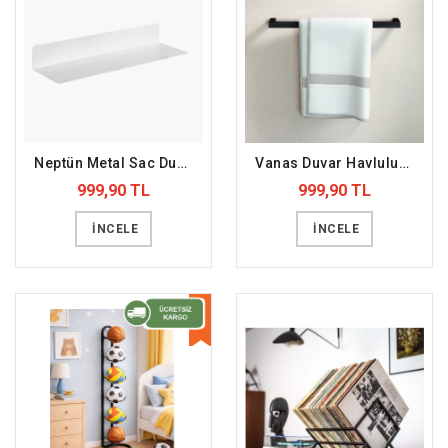
Neptün Metal Sac Duvar Rafı Beyaz (DFFDR3)
Vanas Duvar Havluluğu (DFFHVL19)
999,90 TL
999,90 TL
İNCELE
İNCELE
YENİ