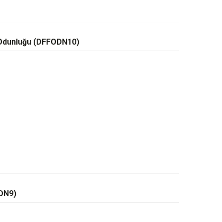
Odunluğu (DFFODN10)
ODN9)