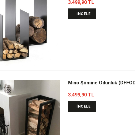
3.499,90 TL
İNCELE
Mino Şömine Odunluk (DFFO
3.499,90 TL
İNCELE