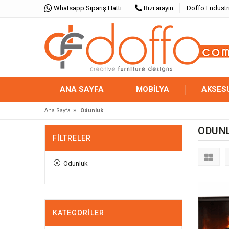
Whatsapp Sipariş Hattı
Bizi arayın
Doffo Endüstr
ANA SAYFA
MOBİLYA
AKSES
»
Ana Sayfa
Odunluk
ODUN
FILTRELER
Odunluk
KATEGORILER