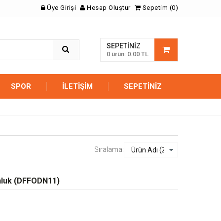
Üye Girişi
Hesap Oluştur
Sepetim (0)
SEPETINIZ
0 ürün: 0.00 TL
SPOR
İLETIŞIM
SEPETINIZ
Sıralama:
nluk (DFFODN11)