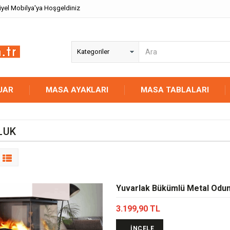
iyel Mobilya'ya Hoşgeldiniz
UAR
MASA AYAKLARI
MASA TABLALARI
LUK
Yuvarlak Bükümlü Metal Odu
3.199,90 TL
İNCELE