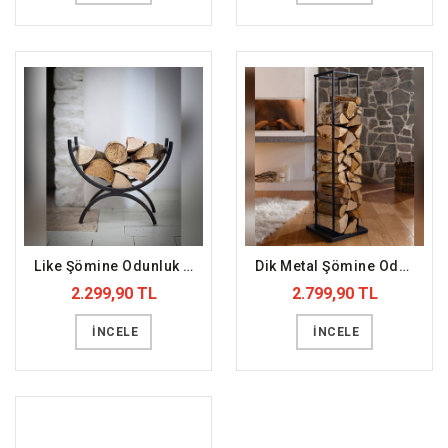
Like Şömine Odunluk (DFFODN4)
Dik Metal Şömine Odunluk (DFFODN3)
2.299,90 TL
2.799,90 TL
İNCELE
İNCELE