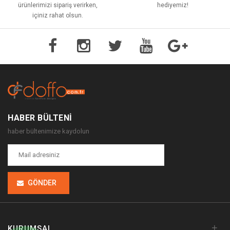
ürünlerimizi sipariş verirken,
hediyemiz!
içiniz rahat olsun.
HABER BÜLTENI
haber bültenimize kaydolun
GÖNDER
+
KURUMSAL