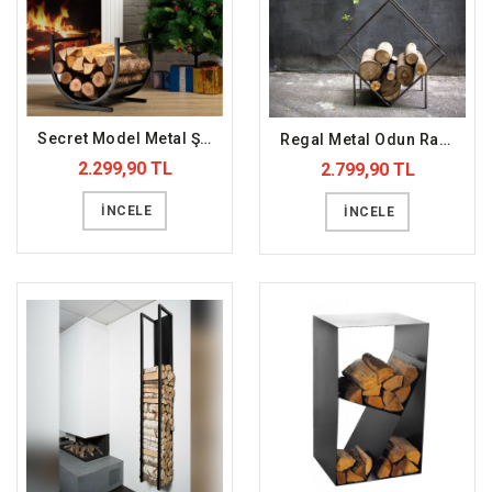
Secret Model Metal Şömine Odunluğu (DFFODN10)
Regal Metal Odun Rafı (DFFODN9)
2.299,90 TL
2.799,90 TL
İNCELE
İNCELE