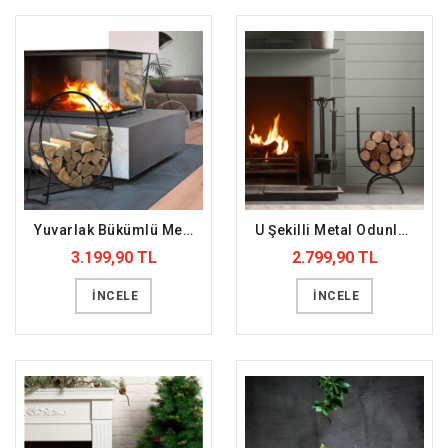
Yuvarlak Bükümlü Metal Odunluk (DFFODN11)
U Şekilli Metal Odunluk (DFFODN1)
3.199,90 TL
2.799,90 TL
İNCELE
İNCELE