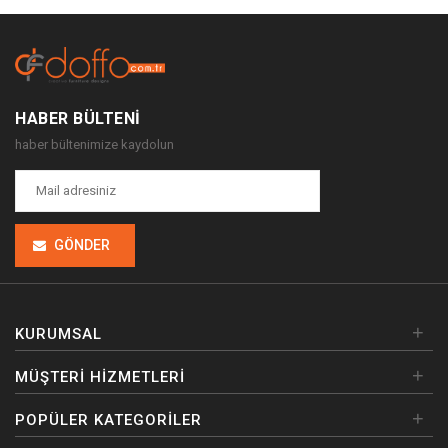
HABER BÜLTENI
haber bültenimize kaydolun
GÖNDER
+
KURUMSAL
+
MÜŞTERI HIZMETLERI
+
POPÜLER KATEGORILER