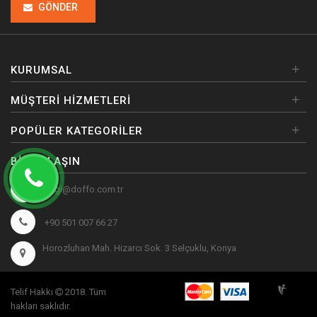
GÖNDER
+
KURUMSAL
+
MÜŞTERI HIZMETLERI
+
POPÜLER KATEGORILER
BIZE ULAŞIN
bilgi@doffo.com.tr
+90 501 007 66 27
Horozluhan Mah. Hizarcı Sok. 3 Selçuklu, Konya
Telif Hakkı
2018. Tüm
hakları saklıdır.