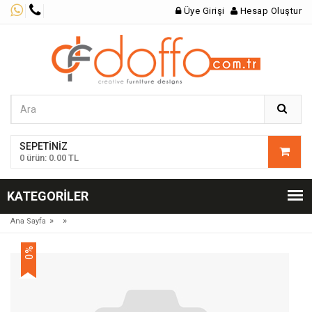
Üye Girişi
Hesap Oluştur
SEPETINIZ
0 ürün: 0.00 TL
KATEGORILER
»
»
Ana Sayfa
%0