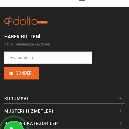
HABER BÜLTENI
haber bültenimize kaydolun
GÖNDER
+
KURUMSAL
+
MÜŞTERI HIZMETLERI
+
POPÜLER KATEGORILER