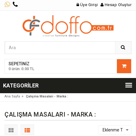
Üye Girişi
Hesap Oluştur
SEPETINIZ
0 ürün: 0.00 TL
KATEGORILER
»
Ana Sayfa
Çalışma Masaları - Marka :
ÇALIŞMA MASALARI - MARKA :