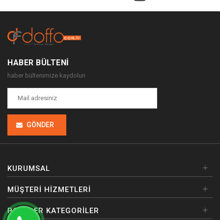
HABER BÜLTENI
haber bültenimize kaydolun
GÖNDER
+
KURUMSAL
+
MÜŞTERI HIZMETLERI
+
POPÜLER KATEGORILER