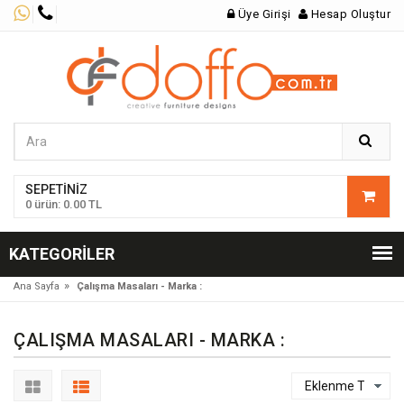
Üye Girişi
Hesap Oluştur
SEPETINIZ
0 ürün: 0.00 TL
KATEGORILER
»
Ana Sayfa
Çalışma Masaları - Marka :
ÇALIŞMA MASALARI - MARKA :