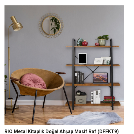
RİO Metal Kitaplık Doğal Ahşap Masif Raf (DFFKT9)