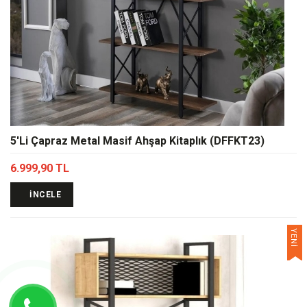
5'Li Çapraz Metal Masif Ahşap Kitaplık (DFFKT23)
6.999,90 TL
İNCELE
YENİ