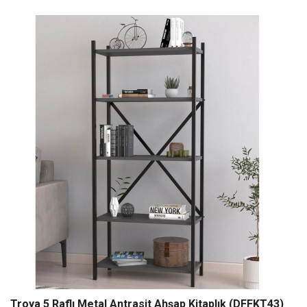
Troya 5 Raflı Metal Antrasit Ahşap Kitaplık (DFFKT43)