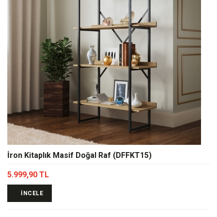
İron Kitaplık Masif Doğal Raf (DFFKT15)
5.999,90 TL
İNCELE