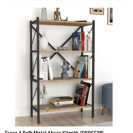
Troya 4 Raflı Metal Ahşap Kitaplık (DFFKT38)