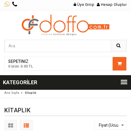
Üye Girişi
Hesap Oluştur
SEPETINIZ
0 ürün: 0.00 TL
KATEGORILER
»
Ana Sayfa
Kitaplık
KITAPLIK