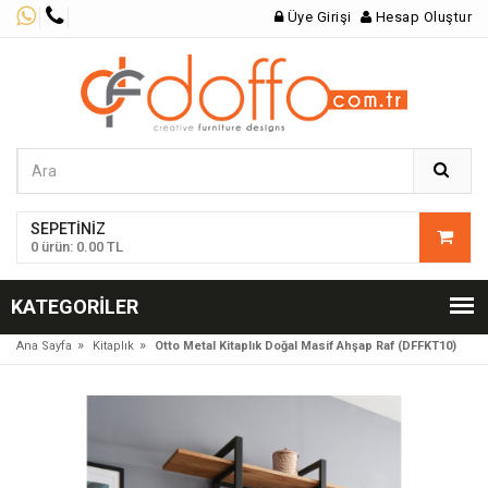
Üye Girişi
Hesap Oluştur
SEPETINIZ
0 ürün: 0.00 TL
KATEGORILER
»
»
Ana Sayfa
Kitaplık
Otto Metal Kitaplık Doğal Masif Ahşap Raf (DFFKT10)