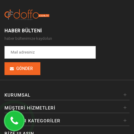
HABER BÜLTENI
haber bültenimize kaydolun
GÖNDER
+
KURUMSAL
+
MÜŞTERI HIZMETLERI
+
POPÜLER KATEGORILER
BIZE ULAŞIN