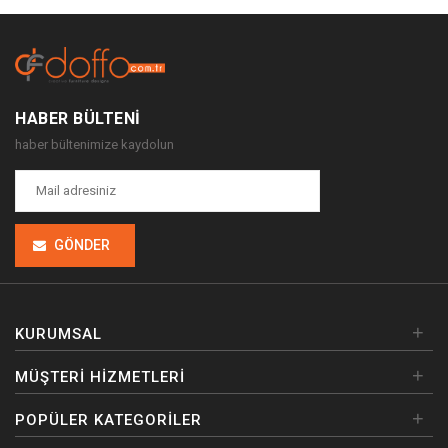
HABER BÜLTENI
haber bültenimize kaydolun
GÖNDER
+
KURUMSAL
+
MÜŞTERI HIZMETLERI
+
POPÜLER KATEGORILER