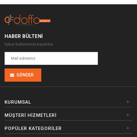
HABER BÜLTENI
haber bültenimize kaydolun
GÖNDER
+
KURUMSAL
+
MÜŞTERI HIZMETLERI
+
POPÜLER KATEGORILER