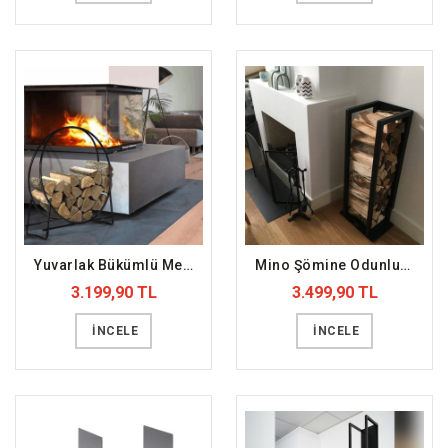
Yuvarlak Bükümlü Metal Odunluk (DFFODN11)
Mino Şömine Odunluk (DFFODN5)
3.199,90 TL
3.499,90 TL
İNCELE
İNCELE