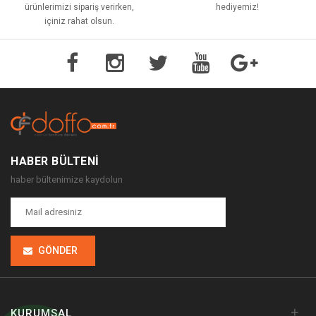
ürünlerimizi sipariş verirken,
hediyemiz!
içiniz rahat olsun.
HABER BÜLTENI
haber bültenimize kaydolun
GÖNDER
+
KURUMSAL