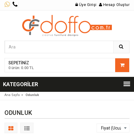
Üye Girişi
Hesap Oluştur
SEPETINIZ
0 ürün: 0.00 TL
KATEGORILER
»
Ana Sayfa
Odunluk
ODUNLUK