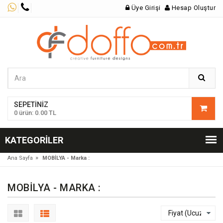
Üye Girişi
Hesap Oluştur
SEPETINIZ
0 ürün: 0.00 TL
KATEGORILER
»
Ana Sayfa
MOBİLYA - Marka :
MOBİLYA - MARKA :