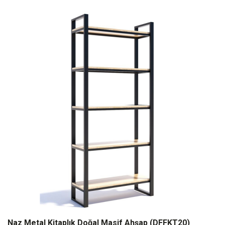
Naz Metal Kitaplık Doğal Masif Ahşap (DFFKT20)