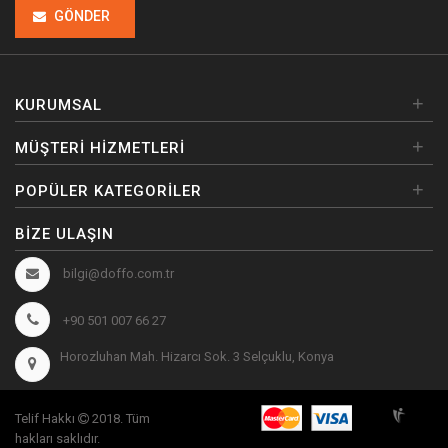
GÖNDER
+
KURUMSAL
+
MÜŞTERI HIZMETLERI
+
POPÜLER KATEGORILER
BIZE ULAŞIN
bilgi@doffo.com.tr
+90 501 007 66 27
Horozluhan Mah. Hizarcı Sok. 3 Selçuklu, Konya
Telif Hakkı
2018. Tüm
hakları saklıdır.