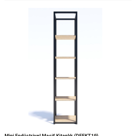
Mini Endüstriyel Masif Kitaplık (DFFKT19)