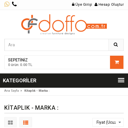
Üye Girişi
Hesap Oluştur
SEPETINIZ
0 ürün: 0.00 TL
KATEGORILER
»
Ana Sayfa
Kitaplık - Marka :
KITAPLIK - MARKA :