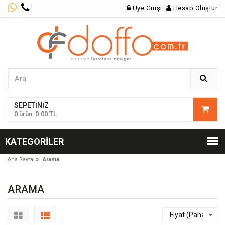
Üye Girişi
Hesap Oluştur
SEPETINIZ
0 ürün: 0.00 TL
KATEGORILER
»
Ana Sayfa
Arama
ARAMA