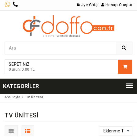
Üye Girişi
Hesap Oluştur
SEPETINIZ
0 ürün: 0.00 TL
KATEGORILER
»
Ana Sayfa
Tv Ünitesi
TV ÜNITESI