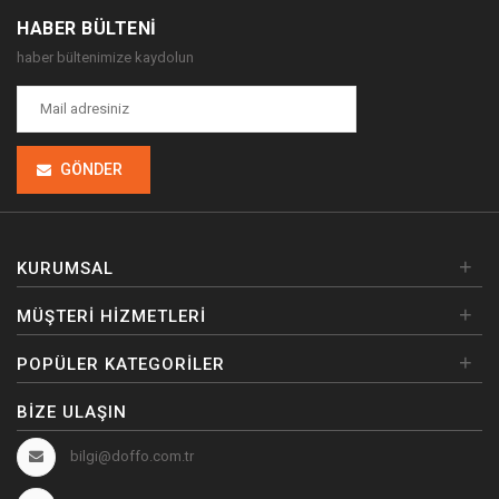
HABER BÜLTENI
haber bültenimize kaydolun
GÖNDER
+
KURUMSAL
+
MÜŞTERI HIZMETLERI
+
POPÜLER KATEGORILER
BIZE ULAŞIN
bilgi@doffo.com.tr