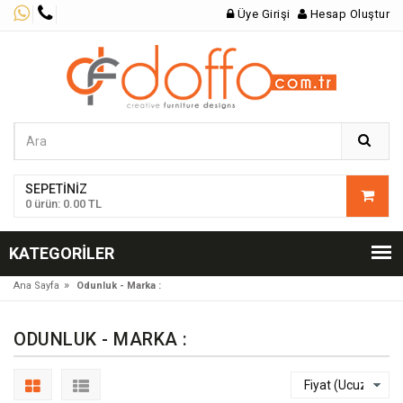
Üye Girişi
Hesap Oluştur
SEPETINIZ
0 ürün: 0.00 TL
KATEGORILER
»
Ana Sayfa
Odunluk - Marka :
ODUNLUK - MARKA :