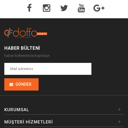
HABER BÜLTENI
haber bültenimize kaydolun
GÖNDER
+
KURUMSAL
+
MÜŞTERI HIZMETLERI