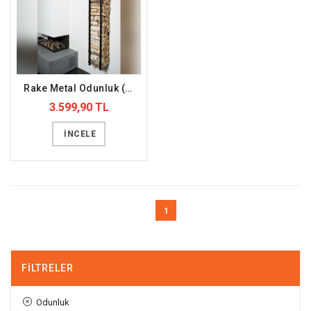
Rake Metal Odunluk (DFFODN8)
3.599,90 TL
İNCELE
1
FILTRELER
Odunluk