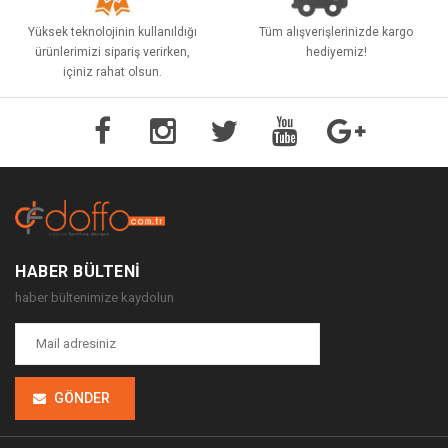
Yüksek teknolojinin kullanıldığı
Tüm alışverişlerinizde kargo
ürünlerimizi sipariş verirken,
hediyemiz!
içiniz rahat olsun.
HABER BÜLTENI
haber bültenimize kaydolun
GÖNDER