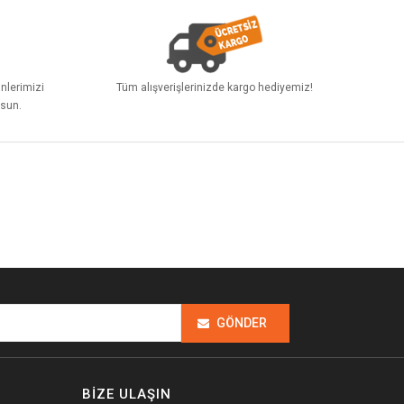
ünlerimizi
Tüm alışverişlerinizde kargo hediyemiz!
lsun.
GÖNDER
BIZE ULAŞIN