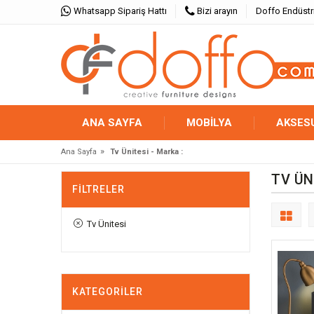
Whatsapp Sipariş Hattı
Bizi arayın
Doffo Endüstr
ANA SAYFA
MOBİLYA
AKSES
»
Ana Sayfa
Tv Ünitesi - Marka :
TV ÜN
FILTRELER
Tv Ünitesi
KATEGORILER