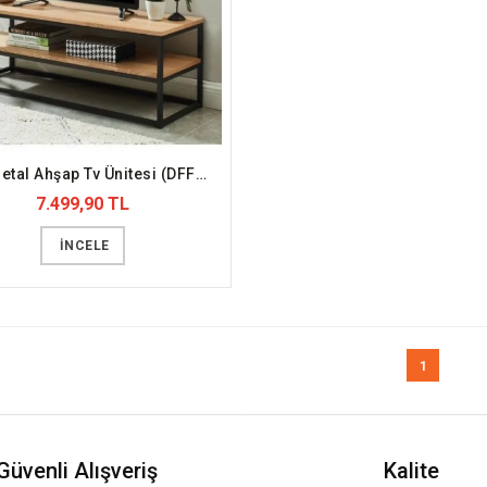
Tow Metal Ahşap Tv Ünitesi (DFFTV2)
7.499,90 TL
İNCELE
1
Güvenli Alışveriş
Kalite