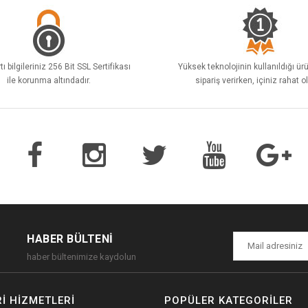
tı bilgileriniz 256 Bit SSL Sertifikası
Yüksek teknolojinin kullanıldığı ür
ile korunma altındadır.
sipariş verirken, içiniz rahat o
HABER BÜLTENI
haber bültenimize kaydolun
I HIZMETLERI
POPÜLER KATEGORILER