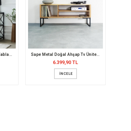
Par TV ÜNİTESİ Metal Cam Tabla (DFFTV4)
Sape Metal Doğal Ahşap Tv Ünitesi (DFFTV12)
6.399,90 TL
İNCELE