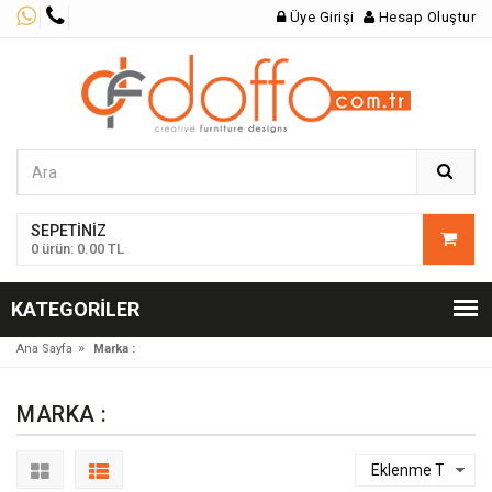
Üye Girişi
Hesap Oluştur
SEPETINIZ
0 ürün: 0.00 TL
KATEGORILER
»
Ana Sayfa
Marka :
MARKA :