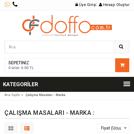
Üye Girişi
Hesap Oluştur
SEPETINIZ
0 ürün: 0.00 TL
KATEGORILER
»
Ana Sayfa
Çalışma Masaları - Marka :
ÇALIŞMA MASALARI - MARKA :