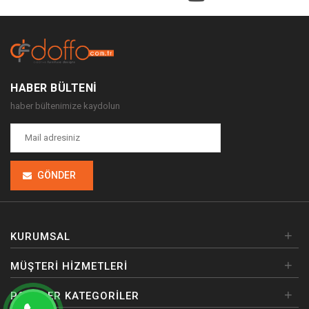
HABER BÜLTENI
haber bültenimize kaydolun
GÖNDER
+
KURUMSAL
+
MÜŞTERI HIZMETLERI
+
POPÜLER KATEGORILER