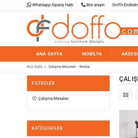
Whatsapp Sipariş Hattı
Bizi arayın
Doffo Endüstr
ANA SAYFA
MOBİLYA
AKSES
»
Ana Sayfa
Çalışma Masaları - Marka :
ÇALIŞ
FILTRELER
Çalışma Masaları
KATEGORILER