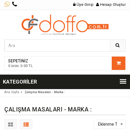
Üye Girişi
Hesap Oluştur
SEPETINIZ
0 ürün: 0.00 TL
KATEGORILER
»
Ana Sayfa
Çalışma Masaları - Marka :
ÇALIŞMA MASALARI - MARKA :