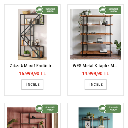
Zikzak Masif Endüstriyel Kitaplık (DFFKT28)
WES Metal Kitaplık Masif Ofis Dosya Rafı (DFFKT2)
16.999,90 TL
14.999,90 TL
İNCELE
İNCELE