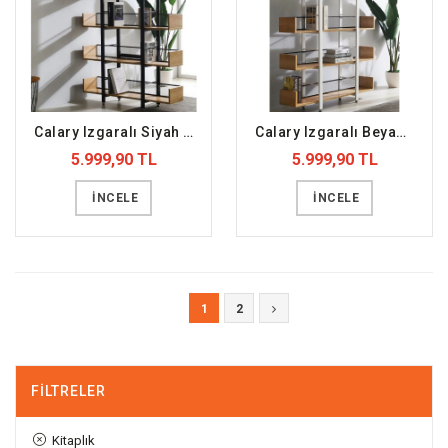
Calary Izgaralı Siyah Metal Ahşap Kitaplık (DFFKT47)
Calary Izgaralı Beyaz Metal Ahşap Kitaplık (DFFKT48)
5.999,90 TL
5.999,90 TL
İNCELE
İNCELE
1
2
FILTRELER
Kitaplık