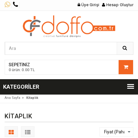
Üye Girişi
Hesap Oluştur
SEPETINIZ
0 ürün: 0.00 TL
KATEGORILER
»
Ana Sayfa
Kitaplık
KITAPLIK