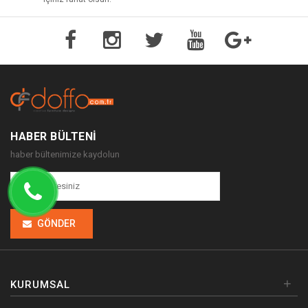
HABER BÜLTENI
haber bültenimize kaydolun
GÖNDER
+
KURUMSAL