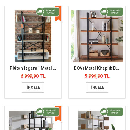
YENİ
Plüton Izgaralı Metal Beyaz Ahşap Kitaplık (DFFKT50)
BOVİ Metal Kitaplık Doğal Ahşap Raf (DFFKT1)
6.999,90 TL
5.999,90 TL
İNCELE
İNCELE
YENİ