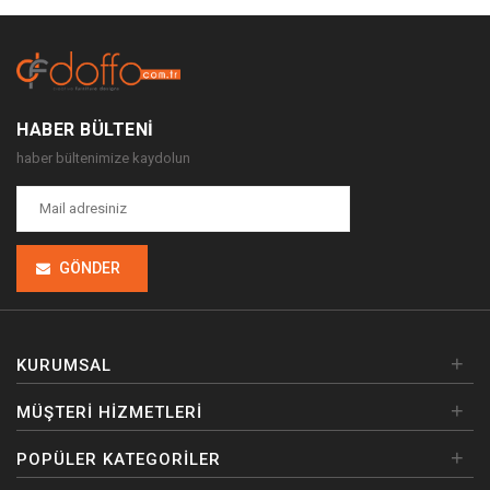
HABER BÜLTENI
haber bültenimize kaydolun
GÖNDER
+
KURUMSAL
+
MÜŞTERI HIZMETLERI
+
POPÜLER KATEGORILER