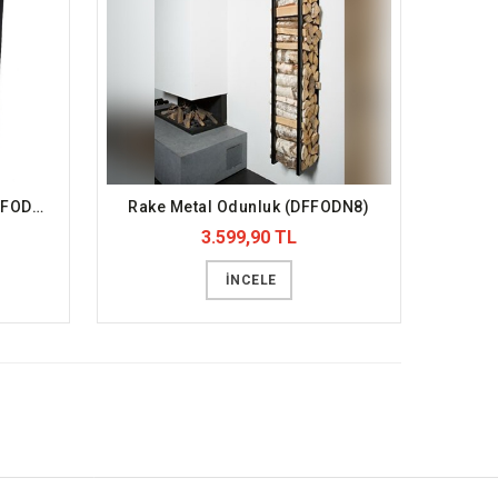
Puzzle Şömine Odunluk (DFFODN7)
Rake Metal Odunluk (DFFODN8)
3.599,90 TL
İNCELE