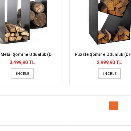
Platin Metal Şömine Odunluk (DFFODN6)
3.499,90 TL
2.999,90 TL
İNCELE
İNCELE
1