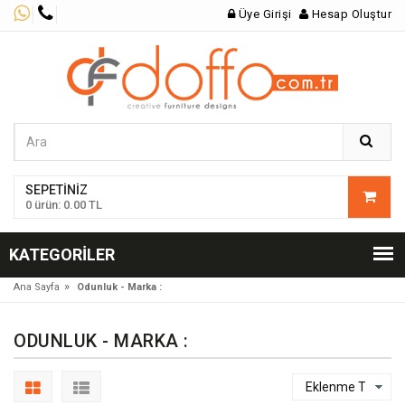
Üye Girişi
Hesap Oluştur
SEPETINIZ
0 ürün: 0.00 TL
KATEGORILER
»
Ana Sayfa
Odunluk - Marka :
ODUNLUK - MARKA :