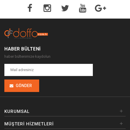
HABER BÜLTENI
haber bültenimize kaydolun
GÖNDER
+
KURUMSAL
+
MÜŞTERI HIZMETLERI