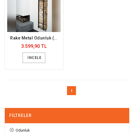
Rake Metal Odunluk (DFFODN8)
3.599,90 TL
İNCELE
1
FILTRELER
Odunluk