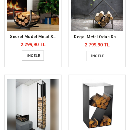
Secret Model Metal Şömine Odunluğu (DFFODN10)
Regal Metal Odun Rafı (DFFODN9)
2.299,90 TL
2.799,90 TL
İNCELE
İNCELE