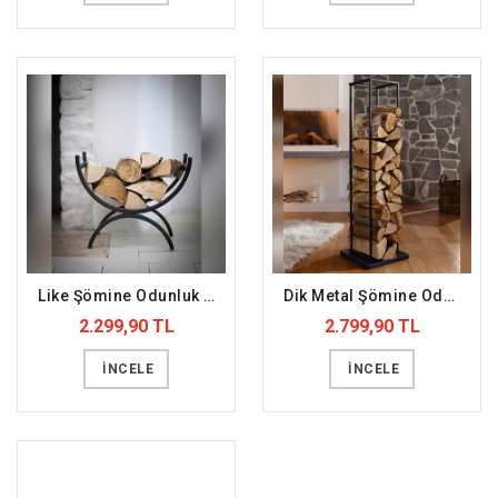
Like Şömine Odunluk (DFFODN4)
Dik Metal Şömine Odunluk (DFFODN3)
2.299,90 TL
2.799,90 TL
İNCELE
İNCELE