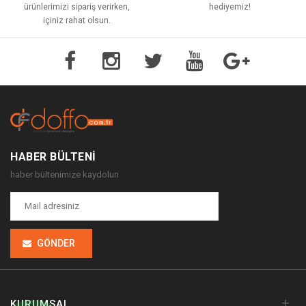
ürünlerimizi sipariş verirken,
hediyemiz!
içiniz rahat olsun.
HABER BÜLTENI
haber bültenimize kaydolun
GÖNDER
+
KURUMSAL