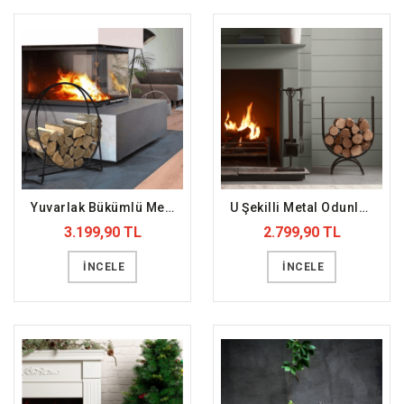
Yuvarlak Bükümlü Metal Odunluk (DFFODN11)
U Şekilli Metal Odunluk (DFFODN1)
3.199,90 TL
2.799,90 TL
İNCELE
İNCELE