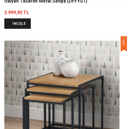
İtalyan Tasarım Metal Sehpa (DFFYS1)
2.999,90 TL
İNCELE
YENİ