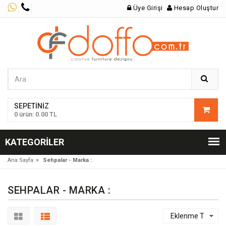
Üye Girişi
Hesap Oluştur
SEPETINIZ
0 ürün: 0.00 TL
KATEGORILER
»
Ana Sayfa
Sehpalar - Marka :
SEHPALAR - MARKA :