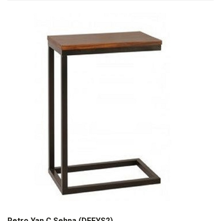
Retro Yan C Sehpa (DFFYS2)