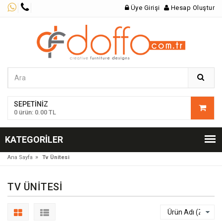
Üye Girişi
Hesap Oluştur
SEPETINIZ
0 ürün: 0.00 TL
KATEGORILER
»
Ana Sayfa
Tv Ünitesi
TV ÜNITESI