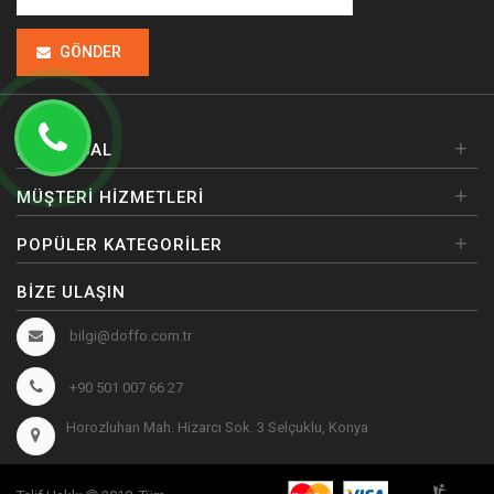
GÖNDER
+
KURUMSAL
+
MÜŞTERI HIZMETLERI
+
POPÜLER KATEGORILER
BIZE ULAŞIN
bilgi@doffo.com.tr
+90 501 007 66 27
Horozluhan Mah. Hizarcı Sok. 3 Selçuklu, Konya