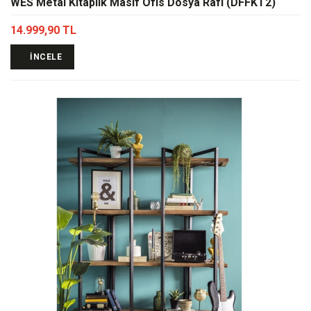
WES Metal Kitaplık Masif Ofis Dosya Rafı (DFFKT2)
14.999,90 TL
İNCELE