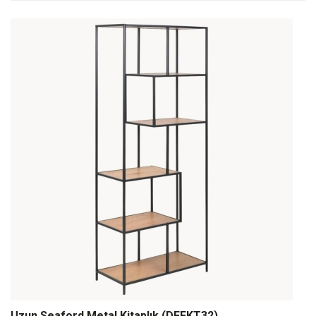
Uzun Seaford Metal Kitaplık (DFFKT32)