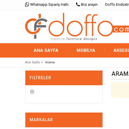
Whatsapp Sipariş Hattı
Bizi arayın
Doffo Endüstr
ANA SAYFA
MOBİLYA
AKSES
»
Ana Sayfa
Arama
ARAM
FILTRELER
MARKALAR