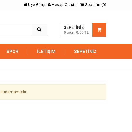
Üye Girişi
Hesap Oluştur
Sepetim (0)
SEPETINIZ
0 ürün: 0.00 TL
SPOR
İLETIŞIM
SEPETINIZ
ulunamamıştır.