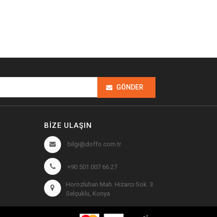
GÖNDER
BIZE ULAŞIN
bilgi@doffo.com.tr
+90 501 007 66 27
Horozluhan Mah. Hizarcı Sok. 3
Selçuklu, Konya