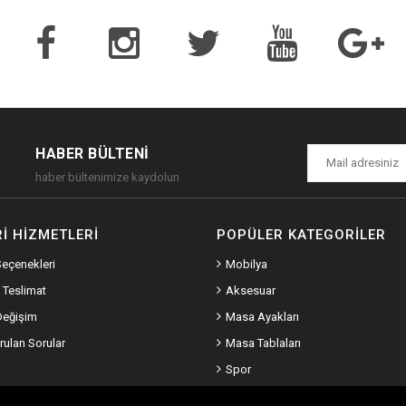
HABER BÜLTENI
haber bültenimize kaydolun
I HIZMETLERI
POPÜLER KATEGORILER
eçenekleri
Mobilya
 Teslimat
Aksesuar
Değişim
Masa Ayakları
rulan Sorular
Masa Tablaları
Spor